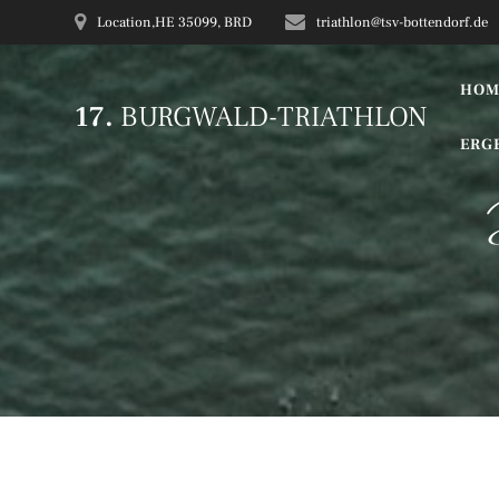
Zum
Location,HE 35099, BRD
triathlon@tsv-bottendorf.de
Inhalt
springen
HOM
17.
BURGWALD-TRIATHLON
ERG