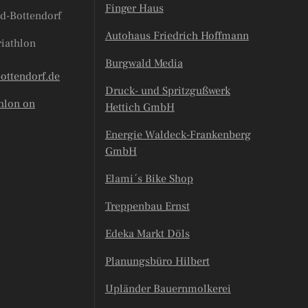
Finger Haus
d-Bottendorf
Autohaus Friedrich Hoffmann
riathlon
Burgwald Media
bottendorf.de
Druck- und Spritzgußwerk
hlon on
Hettich GmbH
Energie Waldeck-Frankenberg
GmbH
Elami´s Bike Shop
Treppenbau Ernst
Edeka Markt Döls
Planungsbüro Hilbert
Upländer Bauernmolkerei