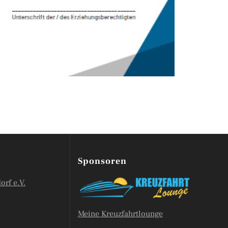
Sponsoren
orf e.V.
Meine Kreuzfahrtlounge