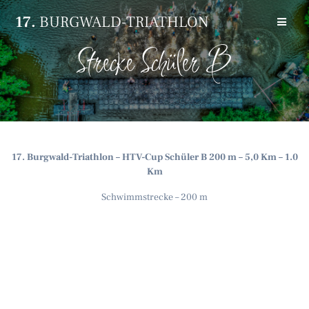
Zum
17.
BURGWALD-TRIATHLON
Inhalt
springen
Strecke Schüler B
17. Burgwald-Triathlon – HTV-Cup Schüler B 200 m – 5,0 Km – 1.0
Km
Schwimmstrecke – 200 m