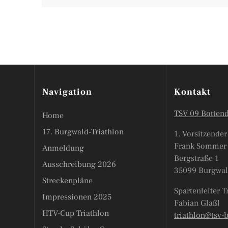
Navigation
Kontakt
TSV 09 Bottend
Home
17. Burgwald-Triathlon
1. Vorsitzender
Frank Sommer
Anmeldung
Bergstraße 1
Ausschreibung 2026
35099 Burgwal
Streckenpläne
Spartenleiter T
Impressionen 2025
Fabian Glaßl
HTV-Cup Triathlon
triathlon@tsv-