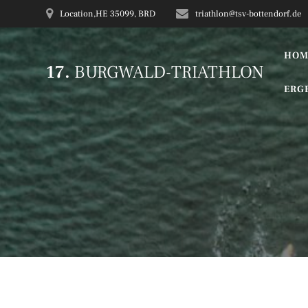
Zum
Location,HE 35099, BRD
triathlon@tsv-bottendorf.de
Inhalt
springen
HOM
17.
BURGWALD-TRIATHLON
ERG