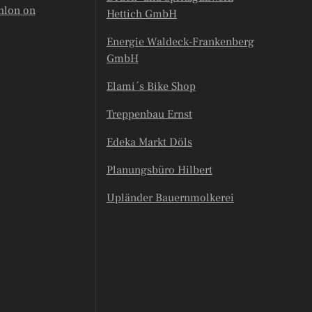
hlon on
Hettich GmbH
Energie Waldeck-Frankenberg
GmbH
Elami´s Bike Shop
Treppenbau Ernst
Edeka Markt Döls
Planungsbüro Hilbert
Upländer Bauernmolkerei