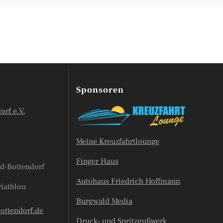
Sponsoren
orf e.V.
Meine Kreuzfahrtlounge
Finger Haus
d-Bottendorf
Autohaus Friedrich Hoffmann
riathlon
Burgwald Media
bottendorf.de
Druck- und Spritzgußwerk