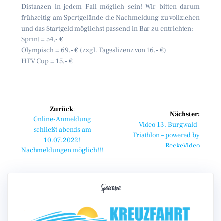
Distanzen in jedem Fall möglich sein! Wir bitten darum
frühzeitig am Sportgelände die Nachmeldung zu vollziehen
und das Startgeld möglichst passend in Bar zu entrichten:
Sprint = 54,- €
Olympisch = 69,- € (zzgl. Tageslizenz von 16,- €)
HTV Cup = 15,- €
Beitragsnavigation
Zurück:
Nächster:
Vorheriger
Online-Anmeldung
Nächster
Video 13. Burgwald-
Beitrag:
schließt abends am
Beitrag:
Triathlon – powered by
10.07.2022!
ReckeVideo
Nachmeldungen möglich!!!
Sponsoren