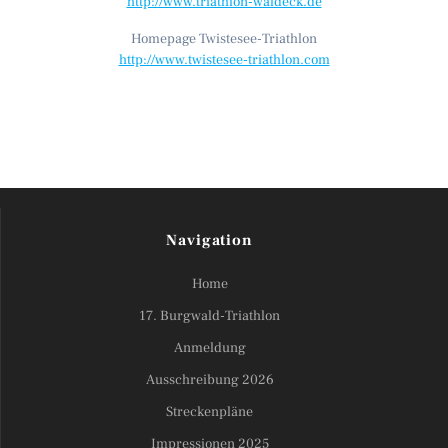
http://www.triathlon-waldeck.de
Homepage Twistesee-Triathlon
http://www.twistesee-triathlon.com
Navigation
Home
17. Burgwald-Triathlon
Anmeldung
Ausschreibung 2026
Streckenpläne
Impressionen 2025