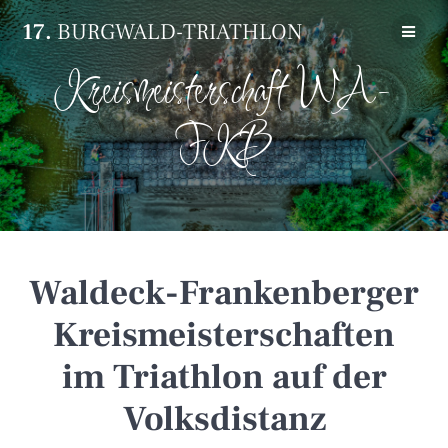
Zum
17.
BURGWALD-TRIATHLON
Inhalt
springen
Kreismeisterschaft WA-
FKB
Waldeck-Frankenberger
Kreismeisterschaften
im Triathlon auf der
Volksdistanz