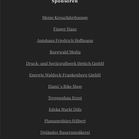
Sponsoren
Meine Kreuzfahrtlounge
Finger Haus
Autohaus Friedrich Hoffmann
Burgwald Media
Druck- und Spritzgußwerk Hettich GmbH
Energie Waldeck-Frankenberg GmbH
Elami´s Bike Shop
Treppenbau Ernst
Edeka Markt Döls
Planungsbüro Hilbert
Upländer Bauernmolkerei