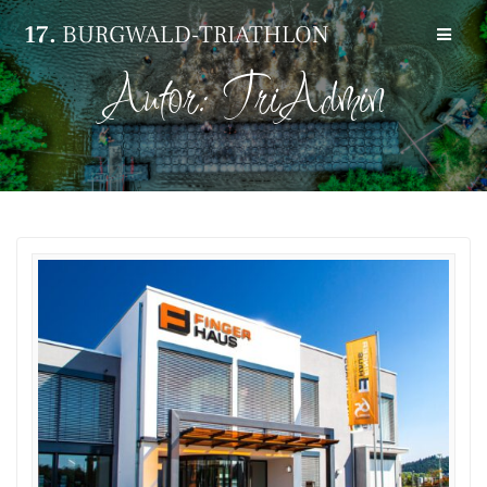
Zum
17.
BURGWALD-TRIATHLON
Inhalt
springen
Autor:
TriAdmin