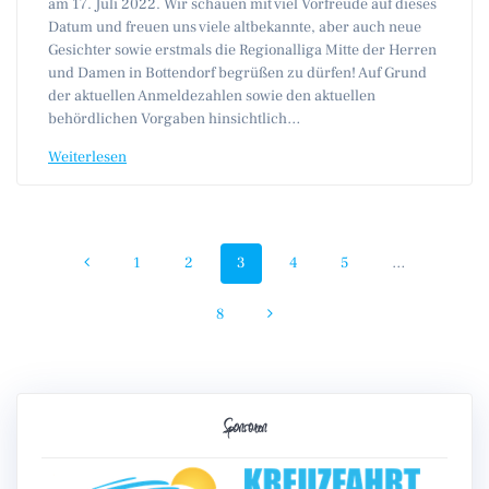
am 17. Juli 2022. Wir schauen mit viel Vorfreude auf dieses
Datum und freuen uns viele altbekannte, aber auch neue
Gesichter sowie erstmals die Regionalliga Mitte der Herren
und Damen in Bottendorf begrüßen zu dürfen! Auf Grund
der aktuellen Anmeldezahlen sowie den aktuellen
behördlichen Vorgaben hinsichtlich…
Weiterlesen
Beitragsnavigation
Seite
Seite
Seite
Seite
Seite
1
2
3
4
5
…
Seite
8
Sponsoren