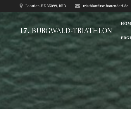
Zum
Location,HE 35099, BRD
triathlon@tsv-bottendorf.de
Inhalt
springen
HOM
17.
BURGWALD-TRIATHLON
ERG