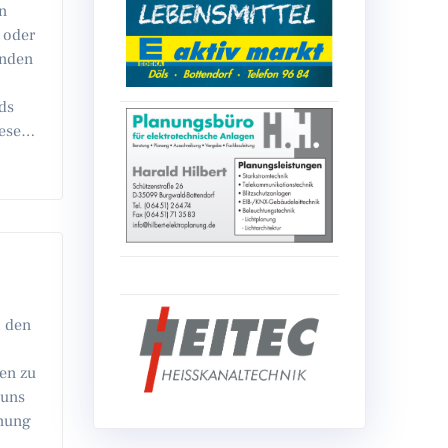
en
 oder
enden
ds
iese…
. den
en zu
 uns
hnung