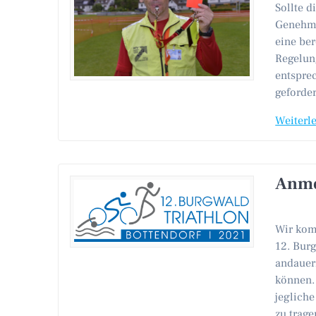
Sollte 
Genehmi
eine ber
Regelung
entspre
geforder
Weiterl
Anme
Wir komm
12. Burg
andauer
können.
jeglich
zu trag