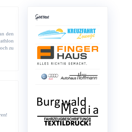
Sponsoren
 an den
iathlon
noch zu
ren!