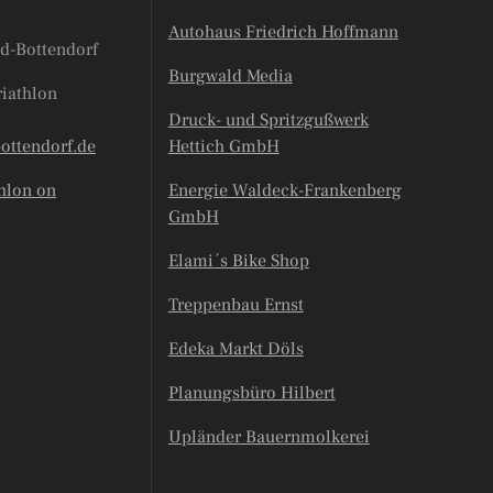
Autohaus Friedrich Hoffmann
d-Bottendorf
Burgwald Media
riathlon
Druck- und Spritzgußwerk
bottendorf.de
Hettich GmbH
hlon on
Energie Waldeck-Frankenberg
GmbH
Elami´s Bike Shop
Treppenbau Ernst
Edeka Markt Döls
Planungsbüro Hilbert
Upländer Bauernmolkerei