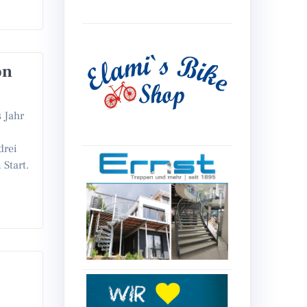
on
s Jahr
drei
Start.