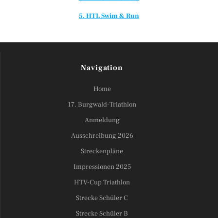
5. HTL Swim & Run
Navigation
Home
17. Burgwald-Triathlon
Anmeldung
Ausschreibung 2026
Streckenpläne
Impressionen 2025
HTV-Cup Triathlon
Strecke Schüler C
Strecke Schüler B