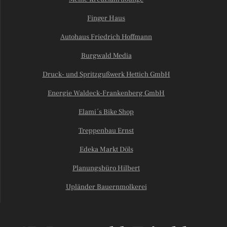
Finger Haus
Autohaus Friedrich Hoffmann
Burgwald Media
Druck- und Spritzgußwerk Hettich GmbH
Energie Waldeck-Frankenberg GmbH
Elami´s Bike Shop
Treppenbau Ernst
Edeka Markt Döls
Planungsbüro Hilbert
Upländer Bauernmolkerei